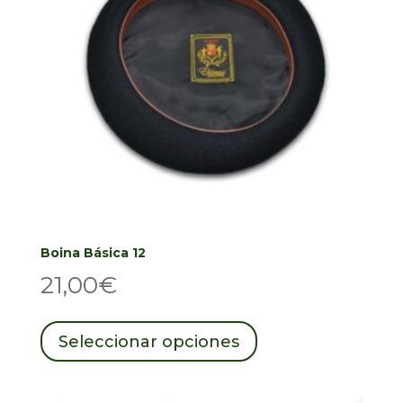
elegir
en
la
página
de
producto
Boina Básica 12
21,00
€
Este
producto
Seleccionar opciones
tiene
múltiples
variantes.