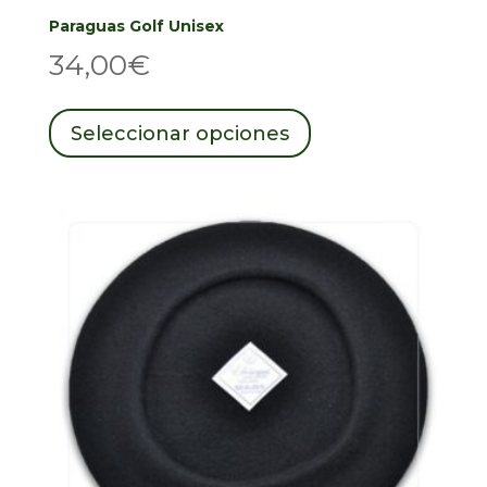
Paraguas Golf Unisex
34,00
€
Este
producto
Seleccionar opciones
tiene
múltiples
variantes.
Las
opciones
se
pueden
elegir
en
la
página
de
producto