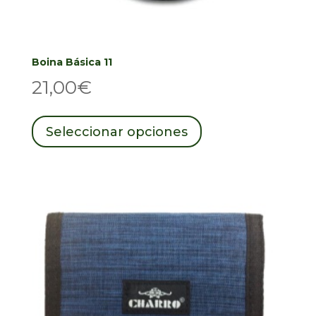
Boina Básica 11
21,00
€
Este
producto
Seleccionar opciones
tiene
múltiples
variantes.
Las
opciones
se
pueden
elegir
en
la
página