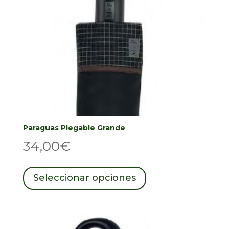
en
la
página
de
producto
Paraguas Plegable Grande
34,00
€
Este
producto
Seleccionar opciones
tiene
múltiples
variantes.
Las