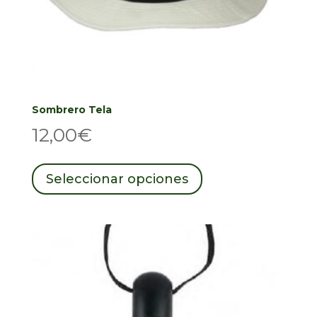
Sombrero Tela
12,00
€
Este
producto
Seleccionar opciones
tiene
múltiples
variantes.
Las
opciones
se
pueden
elegir