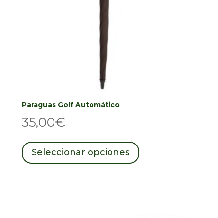
Paraguas Golf Automático
35,00
€
Este
producto
Seleccionar opciones
tiene
múltiples
variantes.
Las
opciones
se