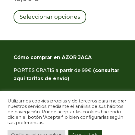
Este
producto
Seleccionar opciones
tiene
múltiples
variantes.
Las
opciones
se
Cómo comprar en AZOR JACA
pueden
PORTES GRATIS a partir de 99€
(consultar
elegir
en
aquí tarifas de envío)
la
página
de
Términos y condiciones de la compra
Utilizamos cookies propias y de terceros para mejorar
producto
nuestros servicios mediante el análisis de sus hábitos
Aviso Legal y Política de Privacidad
de navegación. Puede aceptar las cookies haciendo
clic en el botón "Aceptar" o bien configurarlas según
sus preferencias.
Política de Cookies
Configuración de cookies
Aceptar todo