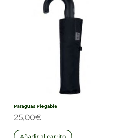
opciones
se
pueden
elegir
en
la
página
de
producto
Paraguas Plegable
25,00
€
Añadir al carrito