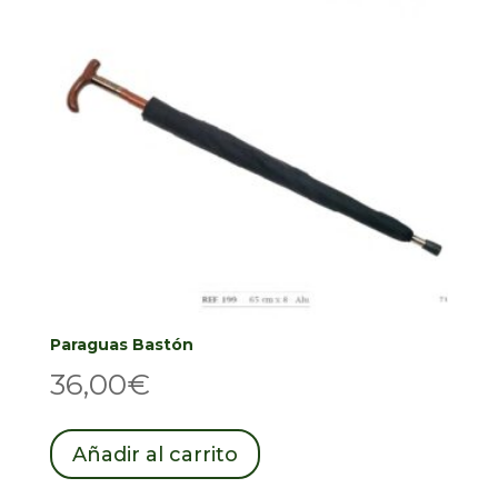
pueden
elegir
en
la
página
de
producto
Paraguas Bastón
36,00
€
Añadir al carrito