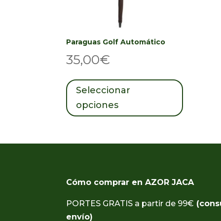
Paraguas Golf Automático
35,00
€
Este
producto
Seleccionar
tiene
opciones
múltiples
variantes.
Las
opciones
se
pueden
elegir
Cómo comprar en AZOR JACA
en
la
PORTES GRATIS a partir de 99€
(cons
página
envío)