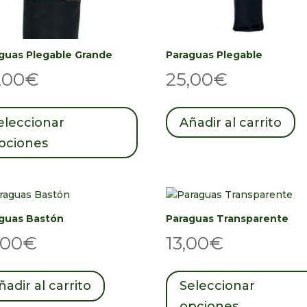
guas Plegable Grande
Paraguas Plegable
,00
€
25,00
€
Este
producto
eleccionar
Añadir al carrito
tiene
pciones
múltiples
variantes.
Las
opciones
se
guas Bastón
Paraguas Transparente
pueden
,00
€
13,00
€
elegir
en
la
ñadir al carrito
Seleccionar
página
opciones
de