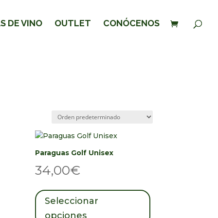
S DE VINO
OUTLET
CONÓCENOS
Paraguas Golf Unisex
34,00
€
Este
producto
Seleccionar
tiene
opciones