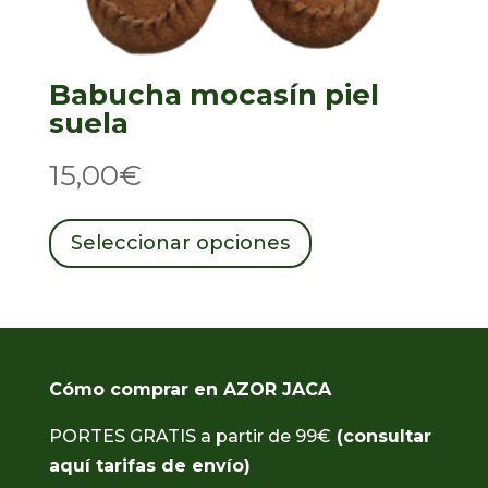
Babucha mocasín piel
suela
15,00
€
Este
producto
Seleccionar opciones
tiene
múltiples
variantes.
Las
opciones
se
Cómo comprar en AZOR JACA
pueden
PORTES GRATIS a partir de 99€
(consultar
elegir
en
aquí tarifas de envío)
la