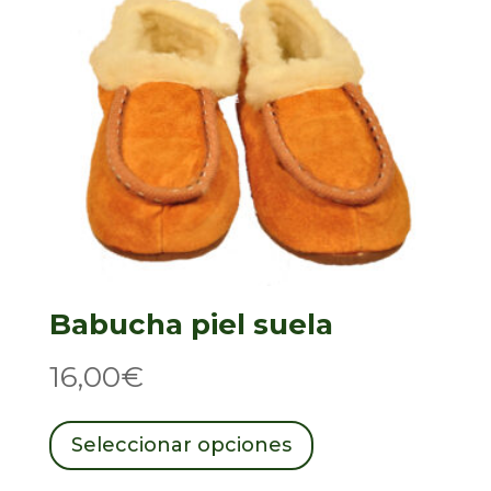
Babucha piel suela
16,00
€
Este
producto
Seleccionar opciones
tiene
múltiples